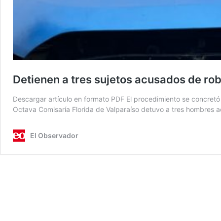
Detienen a tres sujetos acusados de ro
Descargar artículo en formato PDF El procedimiento se concretó
Octava Comisaría Florida de Valparaíso detuvo a tres hombres ad
El Observador