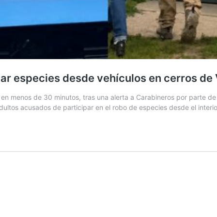
bar especies desde vehículos en cerros de
 en menos de 30 minutos, tras una alerta a Carabineros por parte de
ultos acusados de participar en el robo de especies desde el interi