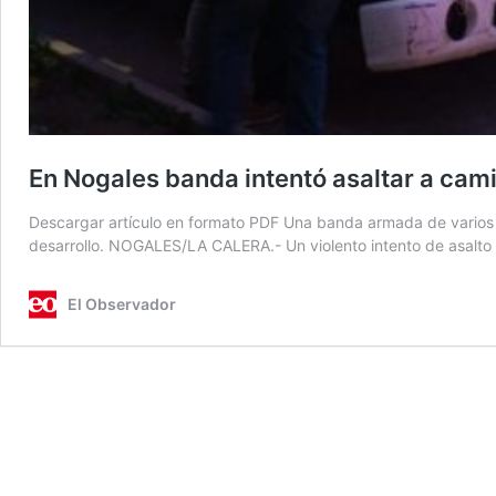
En Nogales banda intentó asaltar a cami
Descargar artículo en formato PDF Una banda armada de varios s
desarrollo. NOGALES/LA CALERA.- Un violento intento de asalto s
El Observador