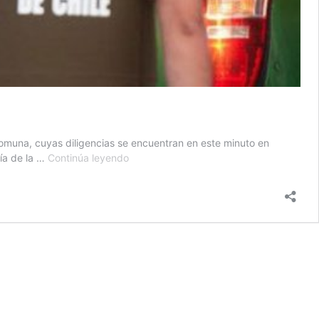
comuna, cuyas diligencias se encuentran en este minuto en
En
ría de la …
Continúa leyendo
Nogales
banda
intentó
asaltar
a
camión
que
presta
servicios
a