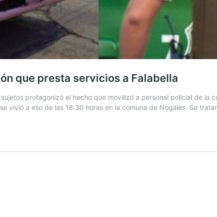
ón que presta servicios a Falabella
ujetos protagonizó el hecho que movilizó a personal policial de la 
e vivió a eso de las 18:30 horas en la comuna de Nogales. Se trata