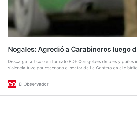
Nogales: Agredió a Carabineros luego d
Descargar artículo en formato PDF Con golpes de pies y puños 
violencia tuvo por escenario el sector de La Cantera en el distri
El Observador