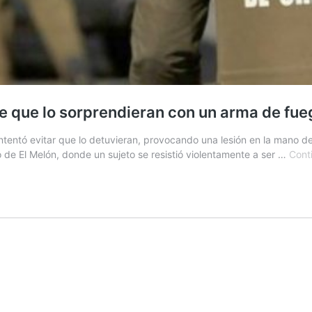
e que lo sorprendieran con un arma de fue
intentó evitar que lo detuvieran, provocando una lesión en la mano
to de El Melón, donde un sujeto se resistió violentamente a ser …
Cont