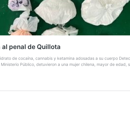
al penal de Quillota
hidrato de cocaína, cannabis y ketamina adosadas a su cuerpo Detec
l Ministerio Público, detuvieron a una mujer chilena, mayor de edad,