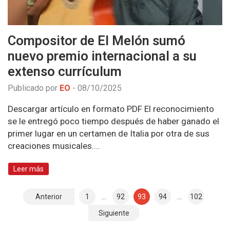
Compositor de El Melón sumó
nuevo premio internacional a su
extenso currículum
Publicado por
EO
-
08/10/2025
Descargar artículo en formato PDF El reconocimiento
se le entregó poco tiempo después de haber ganado el
primer lugar en un certamen de Italia por otra de sus
creaciones musicales.…
Leer más
Anterior
1
…
92
93
94
…
102
N
Siguiente
a