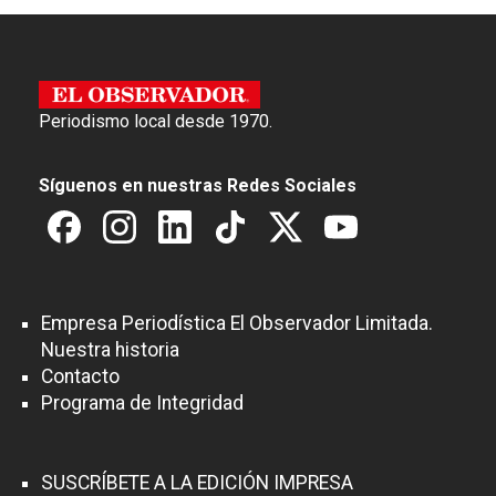
v
e
g
Periodismo local desde 1970.
a
c
Síguenos en nuestras Redes Sociales
i
ó
n
d
Empresa Periodística El Observador Limitada.
e
Nuestra historia
e
Contacto
Programa de Integridad
n
t
r
SUSCRÍBETE A LA EDICIÓN IMPRESA