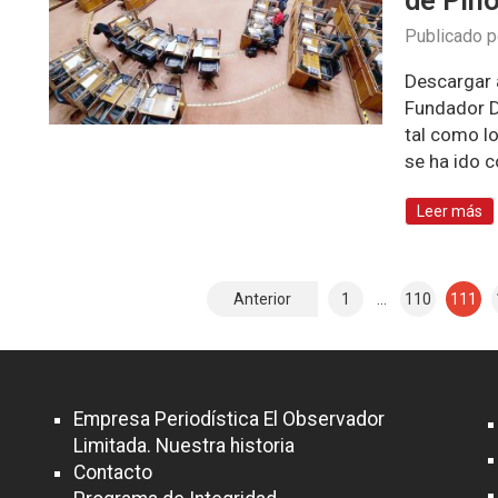
de Pin
Publicado 
Descargar a
Fundador D
tal como l
se ha ido 
Leer más
Anterior
1
…
110
111
N
a
v
Empresa Periodística El Observador
e
Limitada. Nuestra historia
g
Contacto