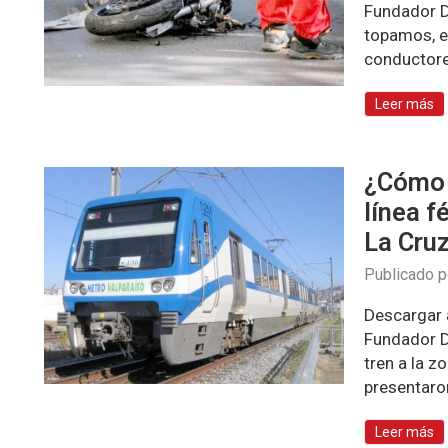
Fundador D
topamos, en
conductor
Leer más
¿Cómo 
línea f
La Cruz
Publicado 
Descargar a
Fundador Di
tren a la z
presentar
Leer más