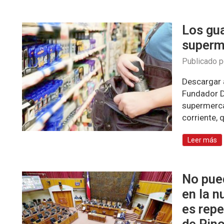
Los gua
superm
Publicado 
Descargar a
Fundador D
supermerca
corriente, 
Leer más
No pue
en la n
es repe