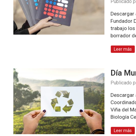
Publicado 
Descargar a
Fundador D
trabajo lo
borrador d
Leer más
Día Mun
Publicado 
Descargar 
Coordinado
Viña del M
Biología C
Leer más