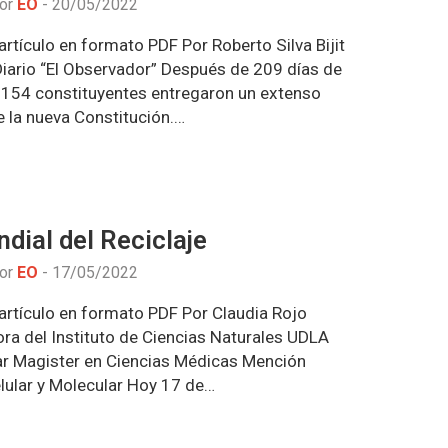
por
EO
-
20/05/2022
rtículo en formato PDF Por Roberto Silva Bijit
iario “El Observador” Después de 209 días de
s 154 constituyentes entregaron un extenso
e la nueva Constitución.…
dial del Reciclaje
por
EO
-
17/05/2022
artículo en formato PDF Por Claudia Rojo
ra del Instituto de Ciencias Naturales UDLA
ar Magister en Ciencias Médicas Mención
elular y Molecular Hoy 17 de…