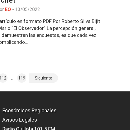
ochet
por
EO
-
13/05/2022
rtículo en formato PDF Por Roberto Silva Bijit
iario “El Observador” La percepción general,
o demuestran las encuestas, es que cada vez
complicando…
112
…
119
Siguiente
Económicos Regionales
Avisos Legales
Radio Quillota 101.5 FM