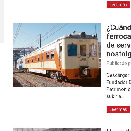
Leer más
¿Cuánd
ferroca
de serv
nostalg
Publicado 
Descargar a
Fundador Di
Patrimonio 
subir a…
Leer más