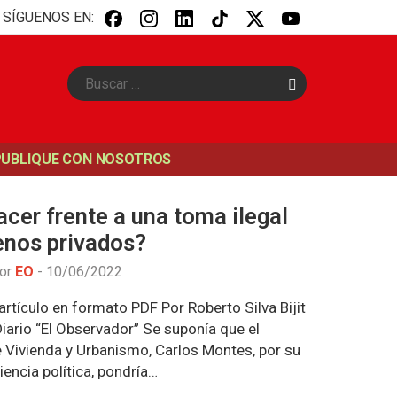
SÍGUENOS EN:
B
u
s
c
a
PUBLIQUE CON NOSOTROS
r
cer frente a una toma ilegal
enos privados?
por
EO
-
10/06/2022
rtículo en formato PDF Por Roberto Silva Bijit
iario “El Observador” Se suponía que el
e Vivienda y Urbanismo, Carlos Montes, por su
iencia política, pondría…