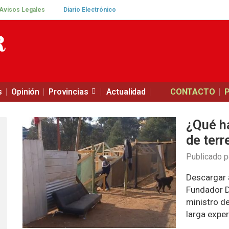
Avisos Legales
Diario Electrónico
s
Opinión
Provincias
Actualidad
CONTACTO
¿Qué ha
de terr
Publicado 
Descargar a
Fundador D
ministro d
larga exper