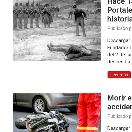
Hace 1
Portale
histori
Publicado 
Descargar a
Fundador Di
del 2 de ju
descendía
Leer más
Morir e
acciden
Publicado 
Descargar a