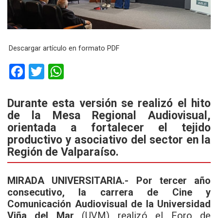
Descargar artículo en formato PDF
F
T
W
a
wi
h
ce
tt
at
Durante esta versión se realizó el hito
de la Mesa Regional Audiovisual,
b
er
s
orientada a fortalecer el tejido
o
A
productivo y asociativo del sector en la
o
p
Región de Valparaíso.
k
p
MIRADA UNIVERSITARIA.- Por tercer año
consecutivo, la carrera de Cine y
Comunicación Audiovisual de la Universidad
Viña del Mar
(UVM) realizó el Foro de