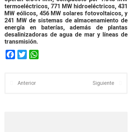
termoeléctricos, 771 MW hidroeléctricos, 431
MW eólicos, 456 MW solares fotovoltaicos, y
241 MW de sistemas de almacenamiento de
energía en baterías, además de plantas
desalinizadoras de agua de mar y líneas de
transmisión.
F
T
W
a
wi
h
ce
tt
at
b
er
s
Anterior
Siguiente
o
A
o
p
k
p