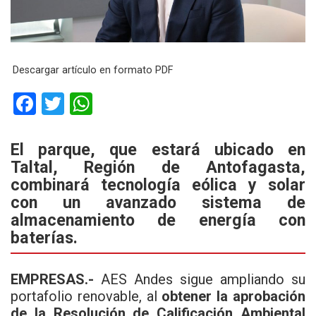
Descargar artículo en formato PDF
F
T
W
a
wi
h
ce
tt
at
El parque, que estará ubicado en
Taltal, Región de Antofagasta,
b
er
s
combinará tecnología eólica y solar
o
A
con un avanzado sistema de
o
p
almacenamiento de energía con
k
p
baterías.
EMPRESAS.-
AES Andes sigue ampliando su
portafolio renovable, al
obtener la aprobación
de la Resolución de Calificación Ambiental