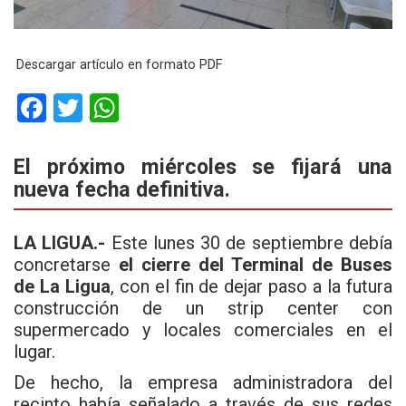
Descargar artículo en formato PDF
F
T
W
a
wi
h
ce
tt
at
El próximo miércoles se fijará una
nueva fecha definitiva.
b
er
s
o
A
LA LIGUA.-
Este lunes 30 de septiembre debía
o
p
concretarse
el cierre del Terminal de Buses
k
p
de La Ligua
, con el fin de dejar paso a la futura
construcción de un strip center con
supermercado y locales comerciales en el
lugar.
De hecho, la empresa administradora del
recinto había señalado a través de sus redes