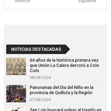
b
er
s
Anterior
Siguiente
o
A
o
p
k
p
NOTICIAS DESTACADAS
64 años de la histórica primera vez
que Unión La Calera derrotó a Colo
Colo
08/08/2026
Panoramas del Día del Niño en la
provincia de Quillota y la Región
07/08/2026
San Luis buscará volver al triunfo en