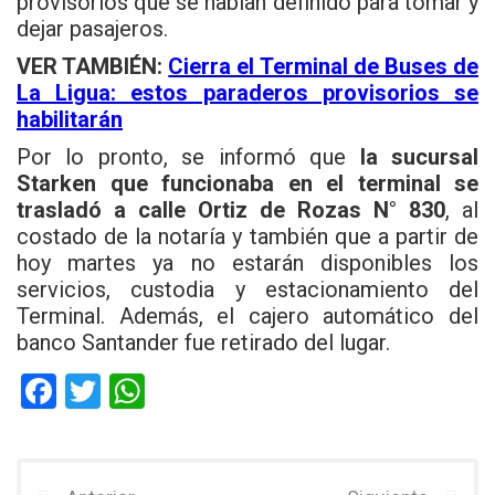
provisorios que se habían definido para tomar y
dejar pasajeros.
VER TAMBIÉN:
Cierra el Terminal de Buses de
La Ligua: estos paraderos provisorios se
habilitarán
Por lo pronto, se informó que
la sucursal
Starken que funcionaba en el terminal se
trasladó a calle Ortiz de Rozas N° 830
, al
costado de la notaría y también que a partir de
hoy martes ya no estarán disponibles los
servicios, custodia y estacionamiento del
Terminal. Además, el cajero automático del
banco Santander fue retirado del lugar.
F
T
W
a
wi
h
ce
tt
at