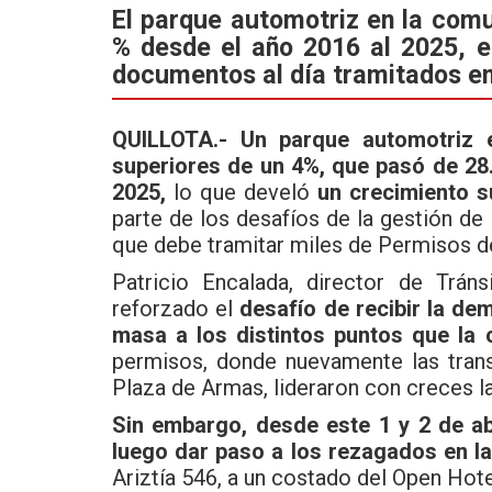
ce
tt
at
El parque automotriz en la comu
% desde el año 2016 al 2025, e
b
er
s
documentos al día tramitados en
o
A
o
p
QUILLOTA.-
Un parque automotriz 
k
p
superiores de un 4%, que pasó de 28.
2025,
lo que develó
un crecimiento s
parte de los desafíos de la gestión de 
que debe tramitar miles de Permisos de
Patricio Encalada, director de Trán
reforzado el
desafío de recibir la de
masa a los distintos puntos que la
permisos, donde nuevamente las tran
Plaza de Armas, lideraron con creces l
Sin embargo, desde este 1 y 2 de ab
luego dar paso a los rezagados en la
Ariztía 546, a un costado del Open Hote