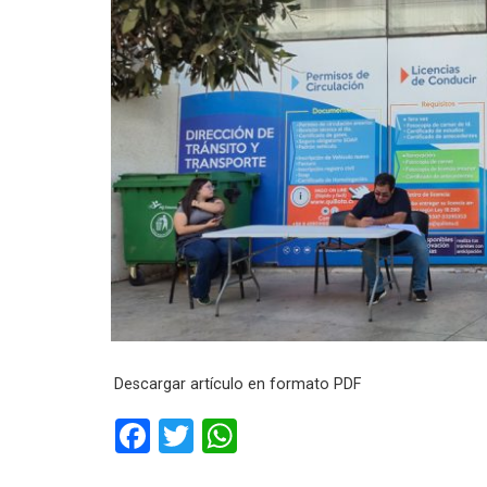
Descargar artículo en formato PDF
F
T
W
a
wi
h