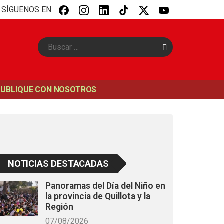
SÍGUENOS EN:
B
u
s
c
a
PUBLIQUE CON NOSOTROS
r
NOTICIAS DESTACADAS
Panoramas del Día del Niño en
la provincia de Quillota y la
Región
07/08/2026