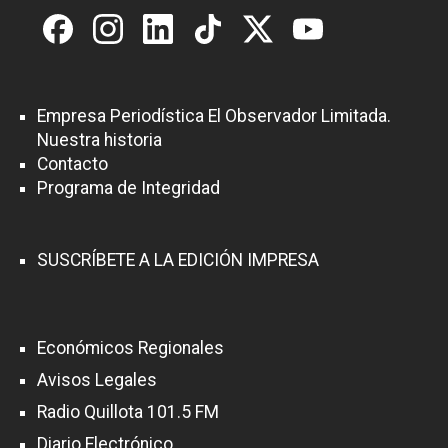
c
i
ó
n
Empresa Periodística El Observador Limitada.
d
Nuestra historia
e
Contacto
Programa de Integridad
e
n
t
SUSCRÍBETE A LA EDICIÓN IMPRESA
r
a
Económicos Regionales
d
Avisos Legales
a
Radio Quillota 101.5 FM
s
Diario Electrónico