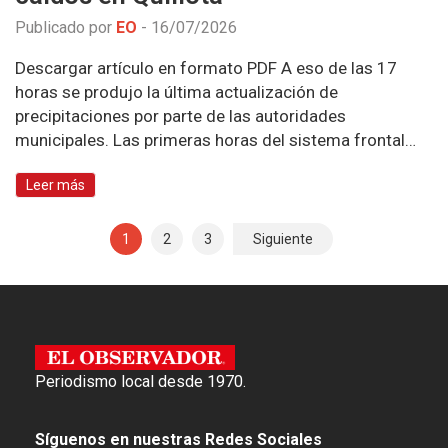
Publicado por
EO
-
16/07/2026
Descargar artículo en formato PDF A eso de las 17
horas se produjo la última actualización de
precipitaciones por parte de las autoridades
municipales. Las primeras horas del sistema frontal…
Leer más
1
2
3
Siguiente
N
a
v
e
Periodismo local desde 1970.
g
a
Síguenos en nuestras Redes Sociales