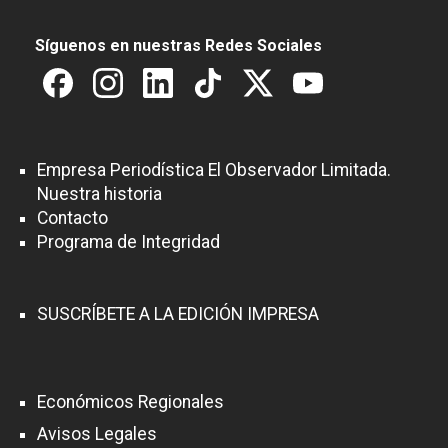
a
Síguenos en nuestras Redes Sociales
c
i
ó
n
Empresa Periodística El Observador Limitada.
d
Nuestra historia
e
Contacto
Programa de Integridad
e
n
t
SUSCRÍBETE A LA EDICIÓN IMPRESA
r
a
Económicos Regionales
d
Avisos Legales
a