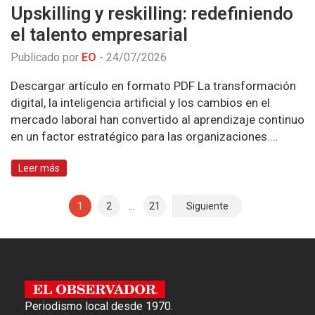
Upskilling y reskilling: redefiniendo
el talento empresarial
Publicado por
EO
-
24/07/2026
Descargar artículo en formato PDF La transformación
digital, la inteligencia artificial y los cambios en el
mercado laboral han convertido al aprendizaje continuo
en un factor estratégico para las organizaciones.…
Leer más
1
2
…
21
Siguiente
N
a
v
e
Periodismo local desde 1970.
g