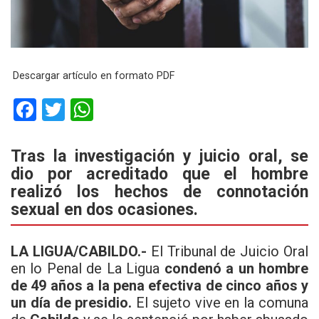
Descargar artículo en formato PDF
F
T
W
a
wi
h
ce
tt
at
Tras la investigación y juicio oral, se
dio por acreditado que el hombre
b
er
s
realizó los hechos de connotación
o
A
sexual en dos ocasiones.
o
p
k
p
LA LIGUA/CABILDO.-
El Tribunal de Juicio Oral
en lo Penal de La Ligua
condenó a un hombre
de 49 años a la pena efectiva de cinco años y
un día de presidio.
El sujeto vive en la comuna