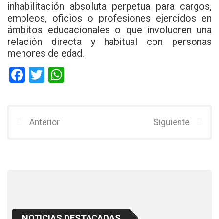
inhabilitación absoluta perpetua para cargos,
empleos, oficios o profesiones ejercidos en
ámbitos educacionales o que involucren una
relación directa y habitual con personas
menores de edad.
F
T
W
a
wi
h
ce
tt
at
b
er
s
Anterior
Siguiente
o
A
o
p
k
p
NOTICIAS DESTACADAS