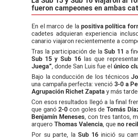
La Sub 15 y Sub 16 viajaron al T
fueron campeones en ambas cat
b
er
s
o
A
En el marco de la
positiva política fo
o
p
cadetes adquieran experiencia incluso
k
p
canario viajaron recientemente a comp
Tras la participación de la
Sub 11
a fin
Sub 15 y Sub 16
las que representar
Juega”
, donde San Luis fue el
único cl
Bajo la conducción de los técnicos
Jo
una campaña perfecta: venció
3-0 a Pe
Agrupación Richet Zapata
y más tarde
Con esos resultados llegó a la final fre
que ganó
2-0
con goles de
Tomás Día
Benjamín Meneses
, con tres tantos, 
arquero
Thomas Valencia
, que
no reci
Por su parte, la
Sub 16
inició su ca