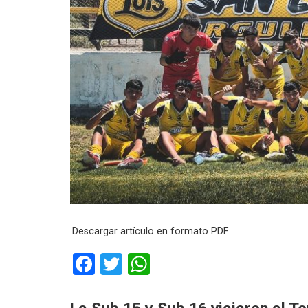
Descargar artículo en formato PDF
F
T
W
a
wi
h
ce
tt
at