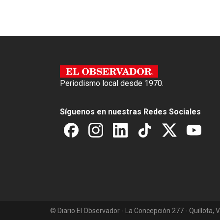
o
p
k
p
Periodismo local desde 1970.
Síguenos en nuestras Redes Sociales
© Diario El Observador - La Concepción 277 - Quillota, V