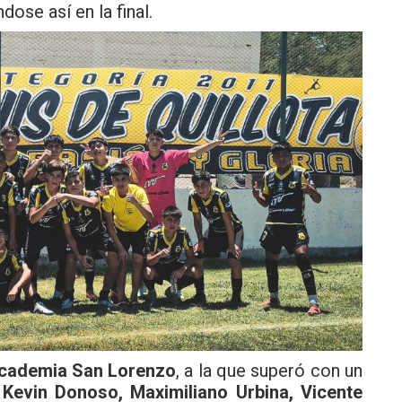
ndose así en la final.
cademia San Lorenzo
, a la que superó con un
e
Kevin Donoso, Maximiliano Urbina, Vicente