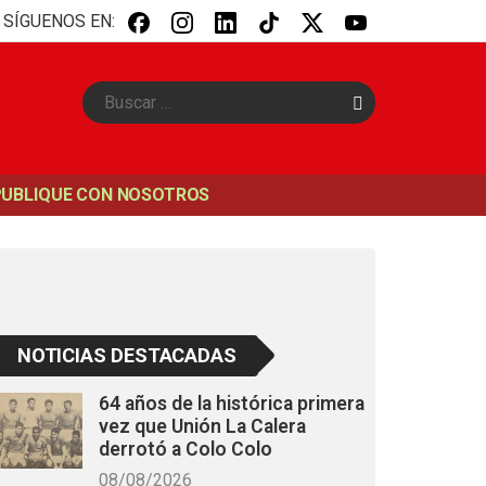
SÍGUENOS EN:
B
u
s
c
a
PUBLIQUE CON NOSOTROS
r
NOTICIAS DESTACADAS
64 años de la histórica primera
vez que Unión La Calera
derrotó a Colo Colo
08/08/2026