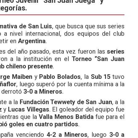
orneo Juvenil “San Juan Juega” y
egorías.
rmativa de San Luis
, que busca que sus series
 a nivel internacional, dos equipos del club
etir en
Argentina
.
es del año pasado, esta vez fueron las
series
on a la institución en el
Torneo “San Juan
ub chileno presente
.
rge Maiben
y
Pablo Bolados
, la
Sub 15
tuvo
ñaflor
, luego superó por la cuenta mínima a la
 derrotó
3-0 a Mineros
.
nte a la
Fundación Tewwety de San Juan
, a la
z
y
Lucas Villegas
. El goleador del equipo fue
mientras que la
Valla Menos Batida
fue para el
bió goles en cuatro partidos
.
mpaña venciendo
4-2 a Mineros
, luego
3-0 a