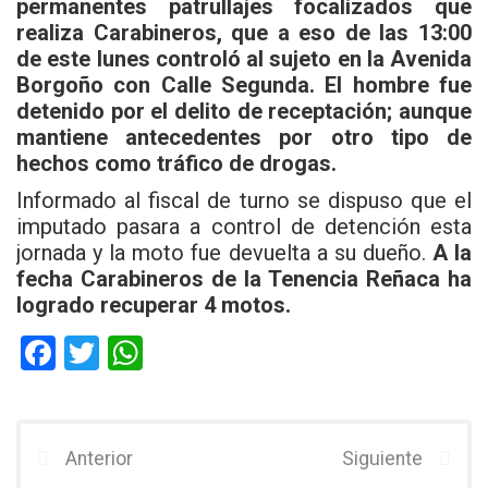
permanentes patrullajes focalizados que
realiza Carabineros, que a eso de las 13:00
de este lunes controló al sujeto en la Avenida
Borgoño con Calle Segunda. El hombre fue
detenido por el delito de receptación; aunque
mantiene antecedentes por otro tipo de
hechos como tráfico de drogas.
Informado al fiscal de turno se dispuso que el
imputado pasara a control de detención esta
jornada y la moto fue devuelta a su dueño.
A la
fecha Carabineros de la Tenencia Reñaca ha
logrado recuperar 4 motos.
F
T
W
a
wi
h
ce
tt
at
b
er
s
Anterior
Siguiente