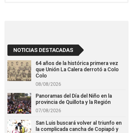
o
A
o
p
k
p
NOTICIAS DESTACADAS
64 años de la histórica primera vez
que Unión La Calera derrotó a Colo
Colo
08/08/2026
Panoramas del Día del Niño en la
provincia de Quillota y la Región
07/08/2026
San Luis buscará volver al triunfo en
la complicada cancha de Copiapó y