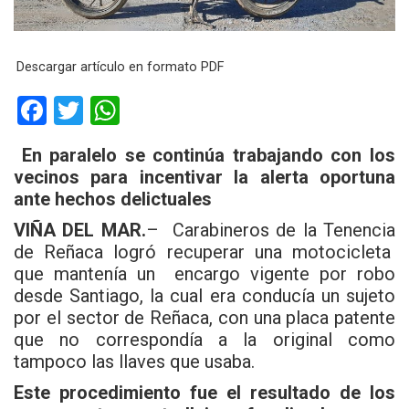
Descargar artículo en formato PDF
F
T
W
a
wi
h
En paralelo se continúa trabajando con los
ce
tt
at
vecinos para incentivar la alerta oportuna
b
er
s
ante hechos delictuales
o
A
VIÑA DEL MAR.
– Carabineros de la Tenencia
o
p
de Reñaca logró recuperar una motocicleta
que mantenía un encargo vigente por robo
k
p
desde Santiago, la cual era conducía un sujeto
por el sector de Reñaca, con una placa patente
que no correspondía a la original como
tampoco las llaves que usaba.
Este procedimiento fue el resultado de los