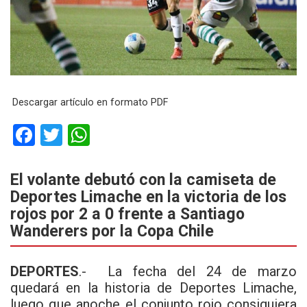
Descargar artículo en formato PDF
F
T
W
a
wi
h
ce
tt
at
El volante debutó con la camiseta de
Deportes Limache en la victoria de los
b
er
s
rojos por 2 a 0 frente a Santiago
o
A
Wanderers por la Copa Chile
o
p
k
p
DEPORTES
.-
La fecha del 24 de marzo
quedará en la historia de Deportes Limache,
luego que anoche el conjunto rojo consiguiera