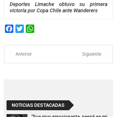
Deportes Limache obtuvo su primera
victoria por Copa Chile ante Wanderers
F
T
W
a
wi
h
ce
tt
at
b
er
s
Anterior
Siguiente
o
A
o
p
k
p
NOTICIAS DESTACADAS
“Fue muy emocionante, pensé en mi