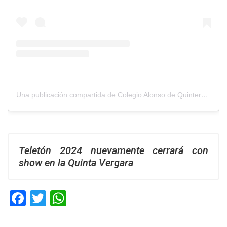
Una publicación compartida de Colegio Alonso de Quintero (@c_alonsoquintero)
Teletón 2024 nuevamente cerrará con
show en la Quinta Vergara
F
T
W
a
wi
h