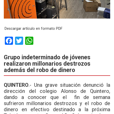
Descargar artículo en formato PDF
F
T
W
a
wi
h
ce
tt
at
Grupo indeterminado de jóvenes
realizaron millonarios destrozos
b
er
s
además del robo de dinero
o
A
o
p
QUINTERO
.- Una grave situación denunció la
k
p
dirección del colegio Alonso de Quintero,
dando a conocer que el fin de semana
sufrieron millonarios destrozos y el robo de
dinero en efectivo destinado a la próxima