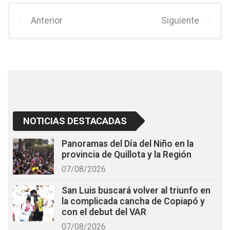
ce
tt
at
b
er
s
Anterior
Siguiente
o
A
o
p
k
p
NOTICIAS DESTACADAS
Panoramas del Día del Niño en la
provincia de Quillota y la Región
07/08/2026
San Luis buscará volver al triunfo en
la complicada cancha de Copiapó y
con el debut del VAR
07/08/2026