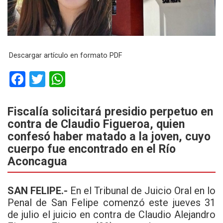
Descargar artículo en formato PDF
F
T
W
a
wi
h
ce
tt
at
Fiscalía solicitará presidio perpetuo en
contra de Claudio Figueroa, quien
b
er
s
confesó haber matado a la joven, cuyo
o
A
cuerpo fue encontrado en el Río
o
p
Aconcagua
k
p
SAN FELIPE.-
En el Tribunal de Juicio Oral en lo
Penal de San Felipe comenzó este jueves 31
de julio el juicio en contra de Claudio Alejandro