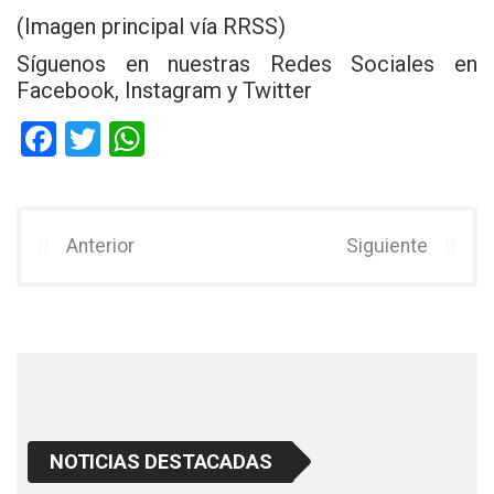
(Imagen principal vía RRSS)
Síguenos en nuestras Redes Sociales en
Facebook, Instagram y Twitter
F
T
W
a
wi
h
ce
tt
at
b
er
s
Anterior
Siguiente
o
A
o
p
k
p
NOTICIAS DESTACADAS