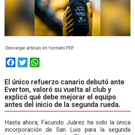
Descargar artículo en formato PDF
F
T
W
a
wi
h
ce
tt
at
El único refuerzo canario debutó ante
Everton, valoró su vuelta al club y
b
er
s
explicó qué debe mejorar el equipo
o
A
antes del inicio de la segunda rueda.
o
p
k
p
Hasta ahora, Facundo Juárez ha sido la única
incorporación de San Luis para la segunda