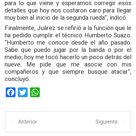
para lo que viene y esperamos corregir esos
detalles que hoy nos costaron caro para llegar
muy bien al inicio de la segunda rueda”, indicó.
Finalmente, Juárez se refirió a la función que le
ha pedido cumplir el técnico Humberto Suazo.
“Humberto me conoce desde el año pasado.
Sabe que puedo jugar por la banda o por el
medio; hoy me tocó hacerlo un poco detrás del
nueve. Me pide que me asocie con mis
compañeros y que siempre busque atacar”,
concluyó.
F
T
W
a
wi
h
ce
tt
at
b
er
s
Anterior
Siguiente
o
A