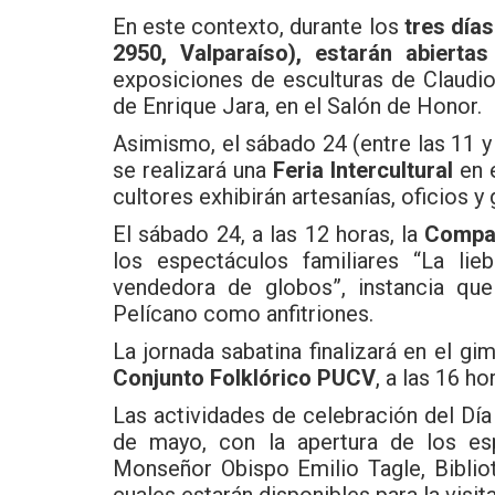
En este contexto, durante los
tres día
2950, Valparaíso), estarán abiert
exposiciones de esculturas de Claudio 
de Enrique Jara, en el Salón de Honor.
Asimismo, el sábado 24 (entre las 11 y
se realizará una
Feria Intercultural
en e
cultores exhibirán artesanías, oficios y
El sábado 24, a las 12 horas, la
Compañ
los espectáculos familiares “La lie
vendedora de globos”, instancia q
Pelícano como anfitriones.
La jornada sabatina finalizará en el gi
Conjunto Folklórico PUCV
, a las 16 ho
Las actividades de celebración del Dí
de mayo, con la apertura de los esp
Monseñor Obispo Emilio Tagle, Biblio
cuales estarán disponibles para la visita