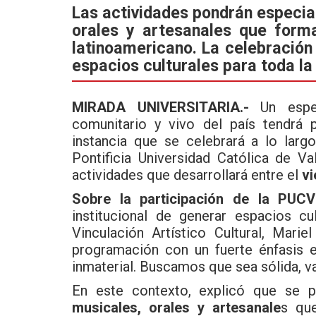
ce
tt
at
Las actividades pondrán especial
orales y artesanales que forma
b
er
s
latinoamericano. La celebración 
o
A
espacios culturales para toda l
o
p
k
p
MIRADA UNIVERSITARIA.-
Un especi
comunitario y vivo del país tendrá
instancia que se celebrará a lo largo
Pontificia Universidad Católica de 
actividades que desarrollará entre el
vi
Sobre la participación de la PUCV
institucional de generar espacios cu
Vinculación Artístico Cultural, Mar
programación con un fuerte énfasis 
inmaterial. Buscamos que sea sólida, var
En este contexto, explicó que se p
musicales, orales y artesanale
s que