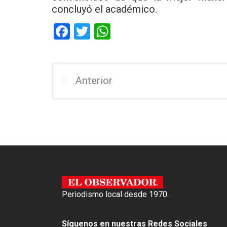
concluyó el académico.
F
T
W
a
wi
h
ce
tt
at
b
er
s
Anterior
o
A
o
p
k
p
Periodismo local desde 1970.
Síguenos en nuestras Redes Sociales