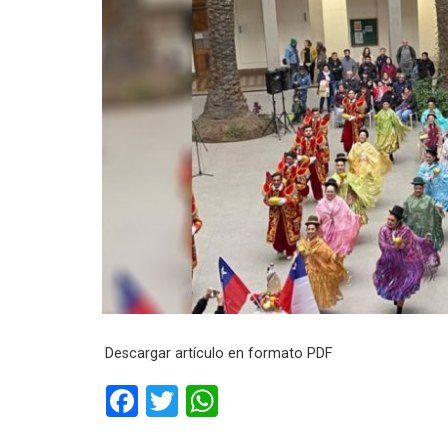
Descargar artículo en formato PDF
F
T
W
a
wi
h