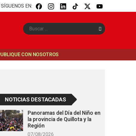
SÍGUENOS EN:
B
u
s
c
a
PUBLIQUE CON NOSOTROS
r
NOTICIAS DESTACADAS
Panoramas del Día del Niño en
la provincia de Quillota y la
Región
07/08/2026