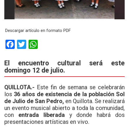
Descargar artículo en formato PDF
F
T
W
a
wi
h
ce
tt
at
El encuentro cultural será este
domingo 12 de julio.
b
er
s
o
A
QUILLOTA.-
Este fin de semana se celebrarán
o
p
los
36 años de existencia de la población Sol
k
p
de Julio de San Pedro,
en Quillota. Se realizará
un evento musical abierto a toda la comunidad,
con
entrada liberada
y donde habrá dos
presentaciones artísticas en vivo.