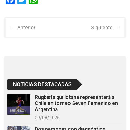
a
wi
h
ce
tt
at
b
er
s
Anterior
Siguiente
o
A
o
p
k
p
NOTICIAS DESTACADAS
Rugbista quillotana representará a
Chile en torneo Seven Femenino en
Argentina
09/08/2026
Dos personas con diagnóstico