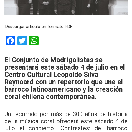
Descargar artículo en formato PDF
F
T
W
a
wi
h
ce
tt
at
El Conjunto de Madrigalistas se
presentará este sábado 4 de julio en el
b
er
s
Centro Cultural Leopoldo Silva
o
A
Reynoard con un repertorio que une el
o
p
barroco latinoamericano y la creación
k
p
coral chilena contemporánea.
Un recorrido por más de 300 años de historia
de la música coral ofrecerá este sábado 4 de
julio el concierto “Contrastes: del barroco