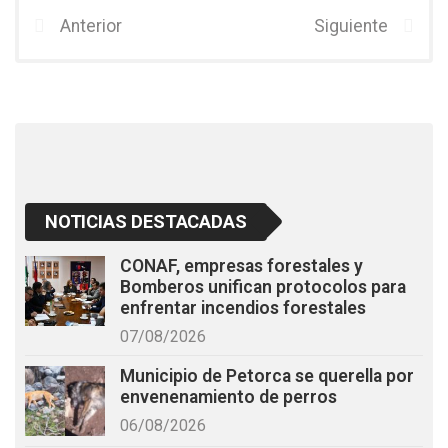
b
er
s
Anterior
Siguiente
o
A
o
p
k
p
NOTICIAS DESTACADAS
CONAF, empresas forestales y
Bomberos unifican protocolos para
enfrentar incendios forestales
07/08/2026
Municipio de Petorca se querella por
envenenamiento de perros
06/08/2026