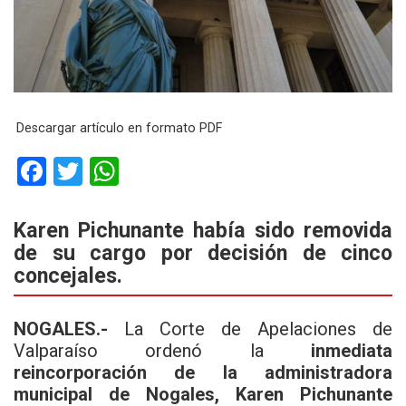
Descargar artículo en formato PDF
F
T
W
a
wi
h
ce
tt
at
Karen Pichunante había sido removida
de su cargo por decisión de cinco
b
er
s
concejales.
o
A
o
p
NOGALES.-
La Corte de Apelaciones de
k
p
Valparaíso ordenó la
inmediata
reincorporación de la administradora
municipal de Nogales, Karen Pichunante