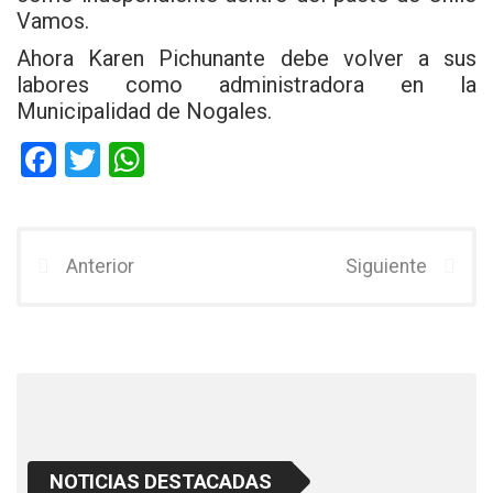
Vamos.
Ahora Karen Pichunante debe volver a sus
labores como administradora en la
Municipalidad de Nogales.
F
T
W
a
wi
h
ce
tt
at
b
er
s
Anterior
Siguiente
o
A
o
p
k
p
NOTICIAS DESTACADAS