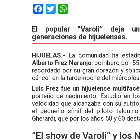
F
T
W
a
wi
h
ce
tt
at
El popular “Varoli” deja un
generaciones de hijuelenses.
b
er
s
o
A
HIJUELAS.-
La comunidad ha estado
o
p
Alberto Frez Naranjo
, bombero por 55 
k
p
recordado por su gran corazón y solid
cáncer en la tarde-noche del miércoles 
Luis Frez fue un hijuelense multifacé
porteño de nacimiento. Estudió en lo
velocidad que alcanzaba con su autito
el pequeño símil del piloto talquin
Gherardi, que por los años 50 y 60 des
“El show de Varoli” y los