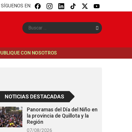
SÍGUENOS EN:
B
u
s
c
a
PUBLIQUE CON NOSOTROS
r
NOTICIAS DESTACADAS
Panoramas del Día del Niño en
la provincia de Quillota y la
Región
07/08/2026