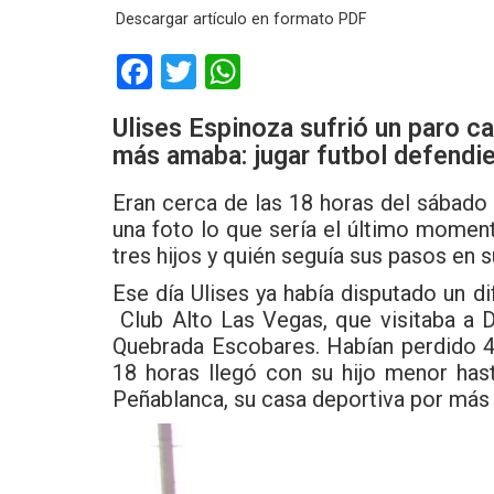
Descargar artículo en formato PDF
F
T
W
a
wi
h
Ulises Espinoza sufrió un paro ca
ce
tt
at
más amaba: jugar futbol defendi
b
er
s
Eran cerca de las 18 horas del sábado 
o
A
una foto lo que sería el último momen
o
p
tres hijos y quién seguía sus pasos en s
k
p
Ese día Ulises ya había disputado un dif
Club Alto Las Vegas, que visitaba a D
Quebrada Escobares. Habían perdido 4
18 horas llegó con su hijo menor has
Peñablanca, su casa deportiva por más