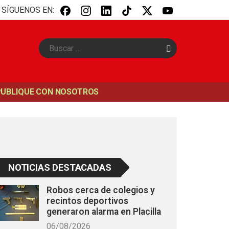
SÍGUENOS EN:
B
u
s
c
a
PUBLIQUE CON NOSOTROS
r
NOTICIAS DESTACADAS
Robos cerca de colegios y
recintos deportivos
generaron alarma en Placilla
06/08/2026