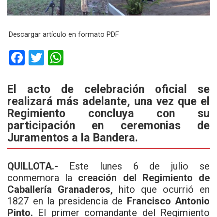
Descargar artículo en formato PDF
F
T
W
a
wi
h
ce
tt
at
El acto de celebración oficial se
realizará más adelante, una vez que el
b
er
s
Regimiento concluya con su
o
A
participación en ceremonias de
o
p
Juramentos a la Bandera.
k
p
QUILLOTA.-
Este lunes 6 de julio se
conmemora la
creación del Regimiento de
Caballería Granaderos,
hito que ocurrió en
1827 en la presidencia de
Francisco Antonio
Pinto.
El primer comandante del Regimiento