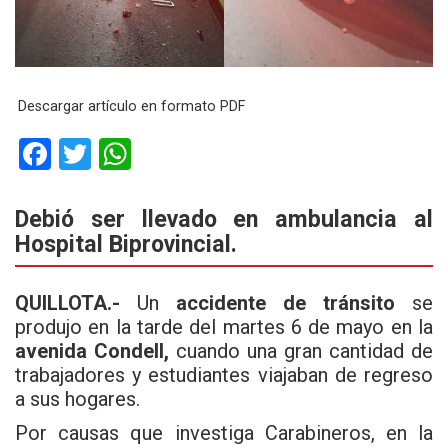
Descargar artículo en formato PDF
F
T
W
a
wi
h
ce
tt
at
Debió ser llevado en ambulancia al
Hospital Biprovincial.
b
er
s
o
A
QUILLOTA.-
Un
accidente de tránsito
se
o
p
produjo en la tarde del martes 6 de mayo en la
k
p
avenida Condell,
cuando una gran cantidad de
trabajadores y estudiantes viajaban de regreso
a sus hogares.
Por causas que investiga
Carabineros
, en la