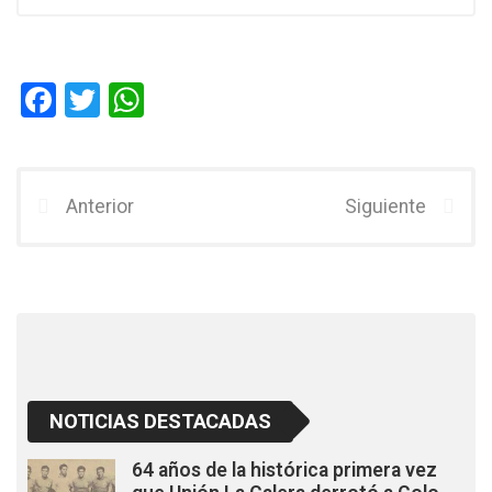
F
T
W
a
wi
h
ce
tt
at
b
er
s
Anterior
Siguiente
o
A
o
p
k
p
NOTICIAS DESTACADAS
64 años de la histórica primera vez