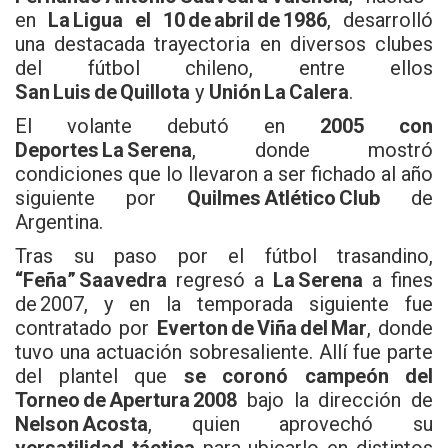
en
La Ligua el 10 de abril de 1986
, desarrolló
una destacada trayectoria en diversos clubes
del fútbol chileno, entre ellos
San Luis de Quillota
y
Unión La Calera
.
El volante debutó en
2005 con
Deportes La Serena
, donde mostró
condiciones que lo llevaron a ser fichado al año
siguiente por
Quilmes Atlético Club
de
Argentina.
Tras su paso por el fútbol trasandino,
“Feña” Saavedra
regresó a
La Serena
a fines
de 2007, y en la temporada siguiente fue
contratado por
Everton de Viña del Mar
, donde
tuvo una actuación sobresaliente. Allí fue parte
del plantel que
se coronó campeón del
Torneo de Apertura 2008
bajo la dirección de
Nelson Acosta
, quien aprovechó su
versatilidad táctica
para ubicarlo en distintos