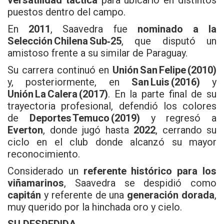
puestos dentro del campo.
En
2011
, Saavedra fue
nominado a la
Selección Chilena Sub‑25
, que disputó un
amistoso frente a su similar de Paraguay.
Su carrera continuó en
Unión San Felipe (2010)
y, posteriormente, en
San Luis (2016)
y
Unión La Calera (2017)
. En la parte final de su
trayectoria profesional, defendió los colores
de
Deportes Temuco (2019)
y regresó a
Everton
, donde jugó hasta
2022
, cerrando su
ciclo en el club donde alcanzó su mayor
reconocimiento.
Considerado un
referente histórico para los
viñamarinos
, Saavedra se despidió como
capitán
y referente de una
generación dorada
,
muy querido por la hinchada oro y cielo.
SU DESPEDIDA