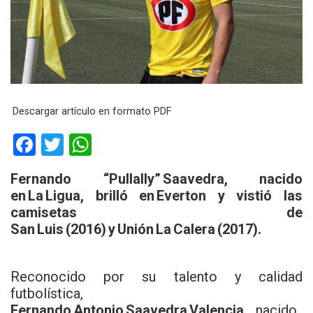
Descargar artículo en formato PDF
F
T
W
a
wi
h
Fernando “Pullally” Saavedra, nacido
ce
tt
at
en La Ligua, brilló en Everton y vistió las
b
er
s
camisetas de
San Luis (2016) y Unión La Calera (2017).
o
A
o
p
k
p
Reconocido por su talento y calidad
futbolística,
Fernando Antonio Saavedra Valencia
, nacido