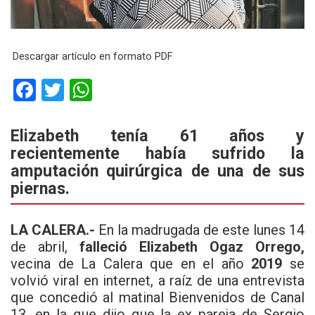
Descargar artículo en formato PDF
F
T
W
a
wi
h
ce
tt
at
Elizabeth tenía 61 años y
recientemente había sufrido la
b
er
s
amputación quirúrgica de una de sus
o
A
piernas.
o
p
k
p
LA CALERA.-
En la madrugada de este lunes 14
de abril,
falleció Elizabeth Ogaz Orrego,
vecina de La Calera que en el año
2019
se
volvió viral en internet, a raíz de una entrevista
que concedió al matinal Bienvenidos de Canal
13, en la que dijo que la ex pareja de Sergio