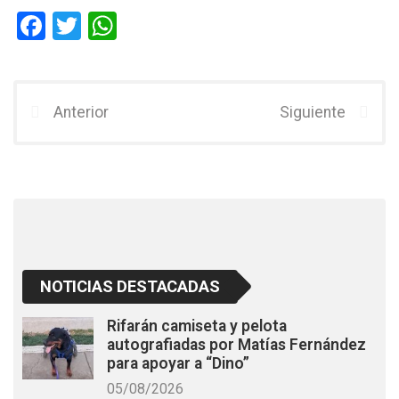
F
T
W
a
wi
h
ce
tt
at
b
er
s
Anterior
Siguiente
o
A
o
p
k
p
NOTICIAS DESTACADAS
Rifarán camiseta y pelota
autografiadas por Matías Fernández
para apoyar a “Dino”
05/08/2026