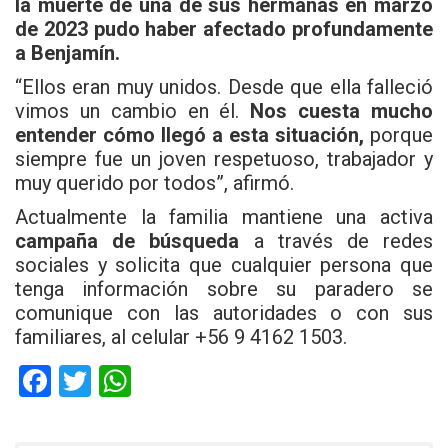
la muerte de una de sus hermanas en marzo
de 2023 pudo haber afectado profundamente
a Benjamín.
“Ellos eran muy unidos. Desde que ella falleció
vimos un cambio en él.
Nos cuesta mucho
entender cómo llegó a esta situación,
porque
siempre fue un joven respetuoso, trabajador y
muy querido por todos”, afirmó.
Actualmente la familia mantiene una activa
campaña de búsqueda
a través de redes
sociales y solicita que cualquier persona que
tenga información sobre su paradero se
comunique con las autoridades o con sus
familiares, al celular +56 9 4162 1503.
F
T
W
a
wi
h
ce
tt
at