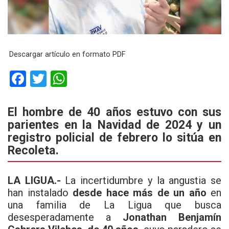
Descargar artículo en formato PDF
F
T
W
a
wi
h
ce
tt
at
El hombre de 40 años estuvo con sus
parientes en la Navidad de 2024 y un
b
er
s
registro policial de febrero lo sitúa en
o
A
Recoleta.
o
p
k
p
LA LIGUA.-
La incertidumbre y la angustia se
han instalado
desde hace más de un año
en
una familia de La Ligua que busca
desesperadamente a
Jonathan Benjamín