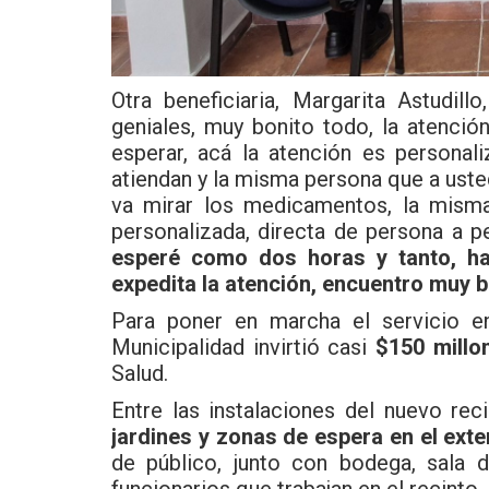
Otra beneficiaria, Margarita Astudil
geniales, muy bonito todo, la atenció
esperar, acá la atención es personal
atiendan y la misma persona que a uste
va mirar los medicamentos, la misma
personalizada, directa de persona a 
esperé como dos horas y tanto, h
expedita la atención, encuentro muy 
Para poner en marcha el servicio en
Municipalidad invirtió casi
$150 millo
Salud.
Entre las instalaciones del nuevo rec
jardines y zonas de espera en el exte
de público, junto con bodega, sala d
funcionarios que trabajan en el recinto.