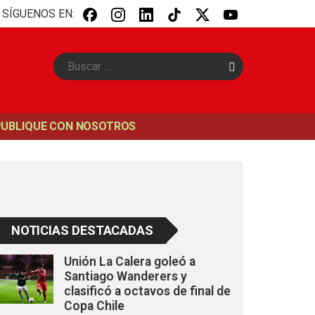
SÍGUENOS EN:
B
u
s
c
a
PUBLIQUE CON NOSOTROS
r
NOTICIAS DESTACADAS
Unión La Calera goleó a
Santiago Wanderers y
clasificó a octavos de final de
Copa Chile