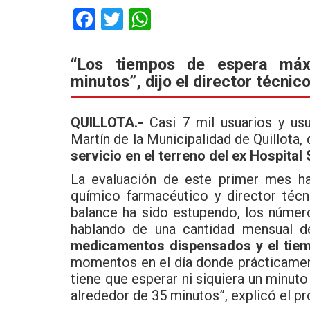
F
T
W
a
wi
h
ce
tt
at
“Los tiempos de espera máx
minutos”, dijo el director técni
b
er
s
o
A
QUILLOTA.-
Casi 7 mil usuarios y us
o
p
Martín de la Municipalidad de Quillota,
k
p
servicio en el terreno del ex Hospital
La evaluación de este primer mes ha
químico farmacéutico y director téc
balance ha sido estupendo, los númer
hablando de una cantidad mensual d
medicamentos dispensados y el tiem
momentos en el día donde prácticamente
tiene que esperar ni siquiera un minu
alrededor de 35 minutos”, explicó el pr