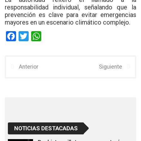
responsabilidad individual, señalando que la
prevención es clave para evitar emergencias
mayores en un escenario climático complejo.
F
T
W
a
wi
h
ce
tt
at
b
er
s
Anterior
Siguiente
o
A
o
p
k
p
NOTICIAS DESTACADAS