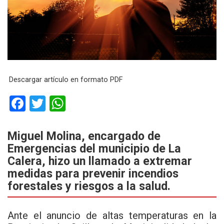
Descargar artículo en formato PDF
F
T
W
a
wi
h
ce
tt
at
Miguel Molina, encargado de
Emergencias del municipio de La
b
er
s
Calera, hizo un llamado a extremar
o
A
medidas para prevenir incendios
o
p
forestales y riesgos a la salud.
k
p
Ante el anuncio de altas temperaturas en la