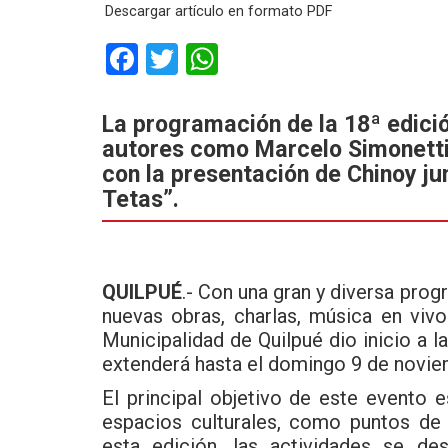
Descargar artículo en formato PDF
F
T
W
a
wi
h
ce
tt
at
La programación de la 18ª edición
autores como Marcelo Simonett
b
er
s
con la presentación de Chinoy ju
o
A
Tetas”.
o
p
k
p
QUILPUÉ
.- Con una gran y diversa prog
nuevas obras, charlas, música en vivo 
Municipalidad de Quilpué dio inicio a l
extenderá hasta el domingo 9 de noviem
El principal objetivo de este evento 
espacios culturales, como puntos de 
esta edición, las actividades se de