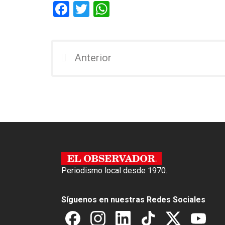
F
T
W
a
wi
h
ce
tt
at
b
er
s
Anterior
o
A
o
p
k
p
Periodismo local desde 1970.
Síguenos en nuestras Redes Sociales