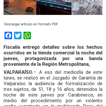
Descargar artículo en formato PDF
F
T
W
a
wi
h
Fiscalía entregó detalles sobre los hechos
ce
tt
at
ocurridos en la tienda comercial la noche del
b
er
s
jueves, protagonizada por una banda
proveniente de la Región Metropolitana,
o
A
o
p
VALPARAÍSO.
– A eso del mediodía de este
lunes, se realizó en el Juzgado de Garantía de
k
p
Valparaíso la audiencia de formalización de
tres sujetos, de 51, 18 y 16 años, detenidos la
noche de este jueves por Carabineros, en
medio del procedimiento por un violento