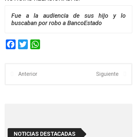
Fue a la audiencia de sus hijo y lo
buscaban por robo a BancoEstado
F
T
W
a
wi
h
ce
tt
at
b
er
s
Anterior
Siguiente
o
A
o
p
k
p
NOTICIAS DESTACADAS