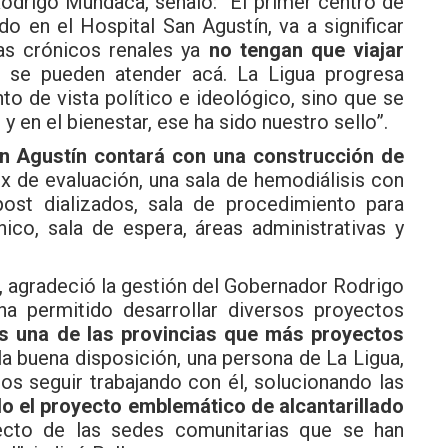
Rodrigo Mundaca, señaló: “El primer centro de
ado en el Hospital San Agustín, va a significar
as crónicos renales ya
no tengan que viajar
 se pueden atender acá. La Ligua progresa
to de vista político e ideológico, sino que se
y en el bienestar, ese ha sido nuestro sello”.
San Agustín contará con una construcción de
ox de evaluación, una sala de hemodiálisis con
post dializados, sala de procedimiento para
ínico, sala de espera, áreas administrativas y
es, agradeció la gestión del Gobernador Rodrigo
 permitido desarrollar diversos proyectos
 una de las provincias que más proyectos
la buena disposición, una persona de La Ligua,
s seguir trabajando con él, solucionando las
o el proyecto emblemático de alcantarillado
cto de las sedes comunitarias que se han