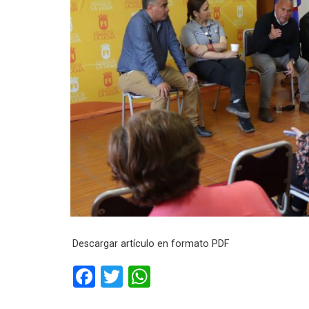
Descargar artículo en formato PDF
F
T
W
a
wi
h