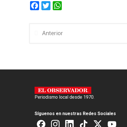
F
T
W
a
wi
h
ce
tt
at
b
er
s
Anterior
o
A
o
p
k
p
Periodismo local desde 1970.
Síguenos en nuestras Redes Sociales