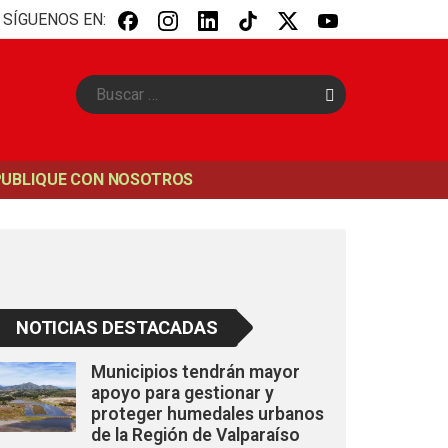
SÍGUENOS EN:
B
u
s
c
a
PUBLIQUE CON NOSOTROS
r
NOTICIAS DESTACADAS
Municipios tendrán mayor
apoyo para gestionar y
proteger humedales urbanos
de la Región de Valparaíso