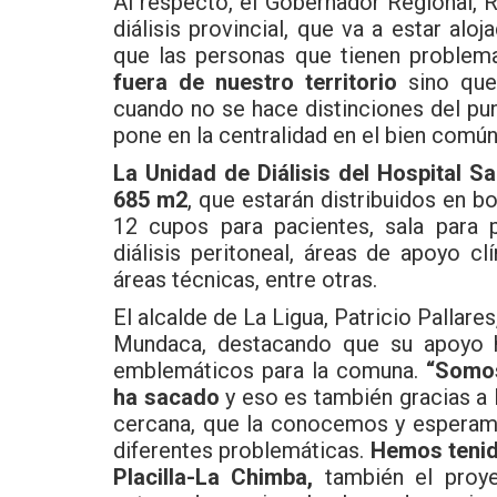
Al respecto, el Gobernador Regional, 
diálisis provincial, que va a estar aloj
que las personas que tienen problem
fuera de nuestro territorio
sino que
cuando no se hace distinciones del pun
pone en la centralidad en el bien común 
La Unidad de Diálisis del Hospital 
685 m2
, que estarán distribuidos en b
12 cupos para pacientes, sala para 
diálisis peritoneal, áreas de apoyo cl
áreas técnicas, entre otras.
El alcalde de La Ligua, Patricio Pallar
Mundaca, destacando que su apoyo ha
emblemáticos para la comuna.
“Somos
ha sacado
y eso es también gracias a 
cercana, que la conocemos y esperamo
diferentes problemáticas.
Hemos tenid
Placilla-La Chimba,
también el proye