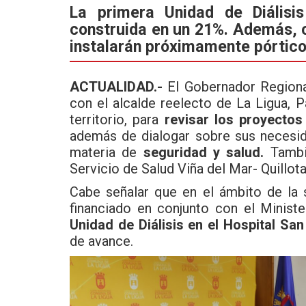
ce
tt
at
La primera Unidad de Diálisi
construida en un 21%. Además, c
b
er
s
instalarán próximamente pórtico
o
A
o
p
ACTUALIDAD.-
El Gobernador Regiona
k
p
con el alcalde reelecto de La Ligua, Pa
territorio, para
revisar los proyecto
además de dialogar sobre sus necesid
materia de
seguridad y salud.
Tambié
Servicio de Salud Viña del Mar- Quillot
Cabe señalar que en el ámbito de la 
financiado en conjunto con el Ministe
Unidad de Diálisis en el Hospital San
de avance.