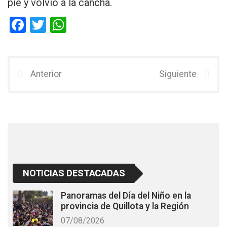
pie y volvió a la cancha.
F
T
W
a
wi
h
ce
tt
at
b
er
s
Anterior
Siguiente
o
A
o
p
k
p
NOTICIAS DESTACADAS
Panoramas del Día del Niño en la
provincia de Quillota y la Región
07/08/2026