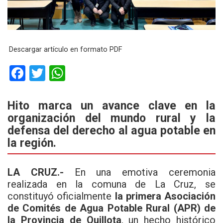
Descargar artículo en formato PDF
F
T
W
a
wi
h
ce
tt
at
Hito marca un avance clave en la
organización del mundo rural y la
b
er
s
defensa del derecho al agua potable en
o
A
la región.
o
p
k
p
LA CRUZ.-
En una emotiva ceremonia
realizada en la comuna de La Cruz, se
constituyó oficialmente
la primera Asociación
de Comités de Agua Potable Rural (APR) de
la Provincia de Quillota
, un hecho histórico