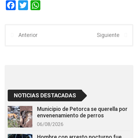
F
T
W
a
wi
h
ce
tt
at
b
er
s
Anterior
Siguiente
o
A
o
p
k
p
NOTICIAS DESTACADAS
Municipio de Petorca se querella por
envenenamiento de perros
06/08/2026
Hombre con arresto nocturno fue