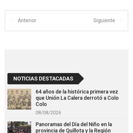
a
wi
h
ce
tt
at
b
er
s
Anterior
Siguiente
o
A
o
p
k
p
NOTICIAS DESTACADAS
64 años de la histórica primera vez
que Unión La Calera derrotó a Colo
Colo
08/08/2026
Panoramas del Día del Niño en la
provincia de Quillota y la Región