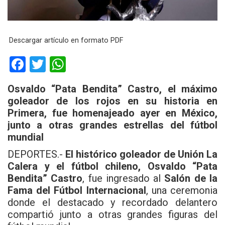
Descargar artículo en formato PDF
F
T
W
a
wi
h
Osvaldo “Pata Bendita” Castro, el máximo
ce
tt
at
goleador de los rojos en su historia en
b
er
s
Primera, fue homenajeado ayer en México,
junto a otras grandes estrellas del fútbol
o
A
mundial
o
p
DEPORTES.-
El histórico goleador de Unión La
k
p
Calera y el fútbol chileno, Osvaldo “Pata
Bendita” Castro
, fue ingresado al
Salón de la
Fama del Fútbol Internacional
, una ceremonia
donde el destacado y recordado delantero
compartió junto a otras grandes figuras del