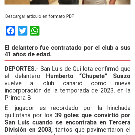
Descargar artículo en formato PDF
F
T
W
a
wi
h
El delantero fue contratado por el club a sus
ce
tt
at
41 años de edad.
b
er
s
o
A
DEPORTES.-
San Luis de Quillota
confirmó que
el delantero
Humberto “Chupete” Suazo
o
p
vuelve al club canario como nueva
k
p
incorporación de la temporada de 2023, en la
Primera B
El jugador es recordado por la hinchada
quillotana por los
39 goles que convirtió por
San Luis
cuando se encontraba en Tercera
División en 2003,
tantos que pavimentaron el