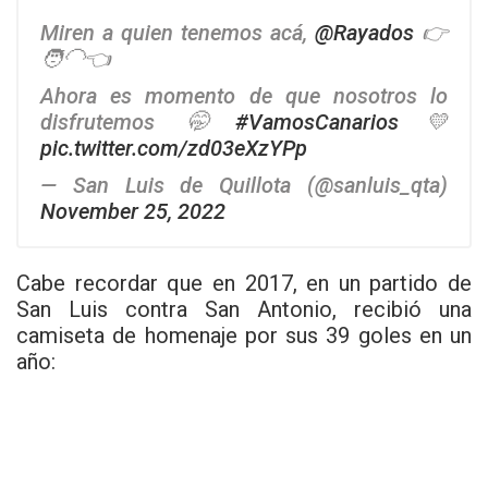
Miren a quien tenemos acá,
@Rayados
👉
🧑‍🦲👈
Ahora es momento de que nosotros lo
disfrutemos 🤭
#VamosCanarios
💛
pic.twitter.com/zd03eXzYPp
— San Luis de Quillota (@sanluis_qta)
November 25, 2022
Cabe recordar que en 2017, en un partido de
San Luis contra San Antonio, recibió una
camiseta de homenaje por sus 39 goles en un
año: