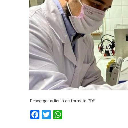
Descargar artículo en formato PDF
F
T
W
a
wi
h