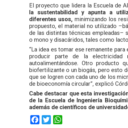
El proyecto que lidera la Escuela de 
la sustentabilidad y apunta a util
diferentes usos,
minimizando los resid
propuesto, el material no utilizado –b
de las distintas técnicas empleadas–
o mono y disacáridos, tales como lact
“La idea es tomar ese remanente para e
producir parte de la electricidad
autoalimentándose. Otro producto q
biofertilizante o un biogás, pero esto
que se logren con cada uno de los mi
de bioeconomía circular”, explicó Córd
Cabe destacar que esta investigació
de la Escuela de Ingeniería Bioquím
además de científicos de universidade
F
T
W