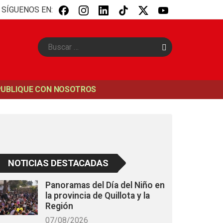
SÍGUENOS EN:
B
u
s
c
a
PUBLIQUE CON NOSOTROS
r
NOTICIAS DESTACADAS
Panoramas del Día del Niño en
la provincia de Quillota y la
Región
07/08/2026