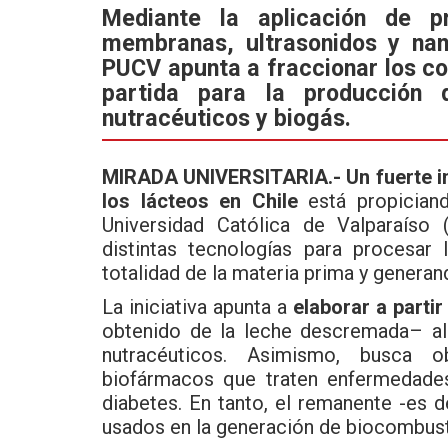
ce
tt
at
Mediante la aplicación de pr
membranas, ultrasonidos y nan
b
er
s
PUCV apunta a fraccionar los c
o
A
partida para la producción 
o
p
nutracéuticos y biogás.
k
p
MIRADA UNIVERSITARIA.- Un fuerte im
los lácteos en Chile
está propiciand
Universidad Católica de Valparaíso
distintas tecnologías para procesar
totalidad de la materia prima y genera
La iniciativa apunta a
elaborar a partir
obtenido de la leche descremada– a
nutracéuticos. Asimismo, busca o
biofármacos que traten enfermedades
diabetes. En tanto, el remanente -es 
usados en la generación de biocombust