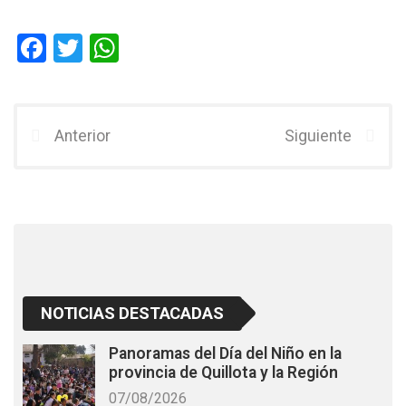
F
T
W
a
wi
h
ce
tt
at
b
er
s
Anterior
Siguiente
o
A
o
p
k
p
NOTICIAS DESTACADAS
Panoramas del Día del Niño en la
provincia de Quillota y la Región
07/08/2026