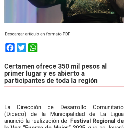
Descargar artículo en formato PDF
F
T
W
a
wi
h
ce
tt
at
Certamen ofrece 350 mil pesos al
primer lugar y es abierto a
b
er
s
participantes de toda la región
o
A
o
p
k
p
La Dirección de Desarrollo Comunitario
(Dideco) de la Municipalidad de La Ligua
anunció la realización del
Festival Regional de
la Voz “Fuerza de Mujer” 2025
, que se llevará