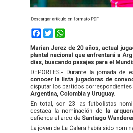
Descargar artículo en formato PDF
F
T
W
a
wi
h
Marian Jerez de 20 años, actual jug
ce
tt
at
plantel nacional que enfrentará a Ar
b
er
s
días, buscando pasajes para el Mundia
o
A
DEPORTES.- Durante la jornada de e
o
p
conocer la lista jugadoras de convo
disputar los partidos correspondientes
k
p
Argentina, Colombia y Uruguay.
En total, son 23 las futbolistas nom
destaca la nominación de
la arque
defiende el arco de
Santiago Wanderer
La joven de La Calera había sido nomi