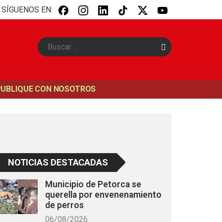
SÍGUENOS EN:
B
u
s
c
a
PUBLIQUE CON NOSOTROS
r
NOTICIAS DESTACADAS
Municipio de Petorca se
querella por envenenamiento
de perros
06/08/2026