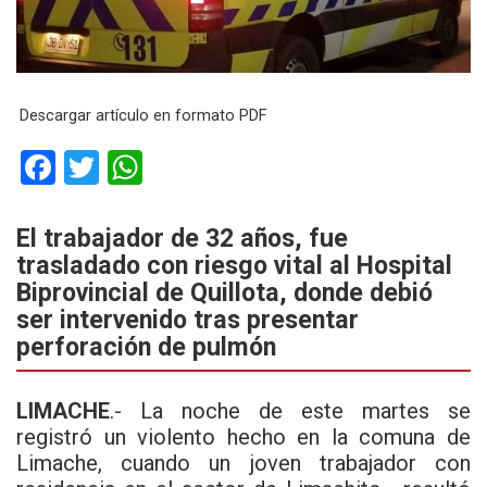
Descargar artículo en formato PDF
F
T
W
a
wi
h
ce
tt
at
El trabajador de 32 años, fue
trasladado con riesgo vital al Hospital
b
er
s
Biprovincial de Quillota, donde debió
o
A
ser intervenido tras presentar
o
p
perforación de pulmón
k
p
LIMACHE
.- La noche de este martes se
registró un violento hecho en la comuna de
Limache, cuando un joven trabajador con