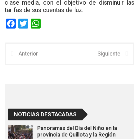
clase media, con el objetivo de disminuir las
tarifas de sus cuentas de luz.
F
T
W
a
wi
h
ce
tt
at
b
er
s
Anterior
Siguiente
o
A
o
p
k
p
NOTICIAS DESTACADAS
Panoramas del Día del Niño en la
provincia de Quillota y la Región