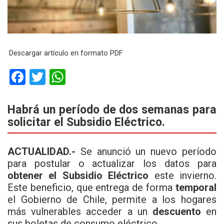
Descargar artículo en formato PDF
F
T
W
a
wi
h
ce
tt
at
Habrá un período de dos semanas para
solicitar el Subsidio Eléctrico.
b
er
s
o
A
ACTUALIDAD.-
Se anunció un nuevo período
o
p
para postular o actualizar los datos para
k
p
obtener el Subsidio Eléctrico
este invierno.
Este beneficio, que entrega de forma
temporal
el Gobierno de Chile, permite a los hogares
más vulnerables acceder a un
descuento
en
sus boletas de consumo eléctrico.