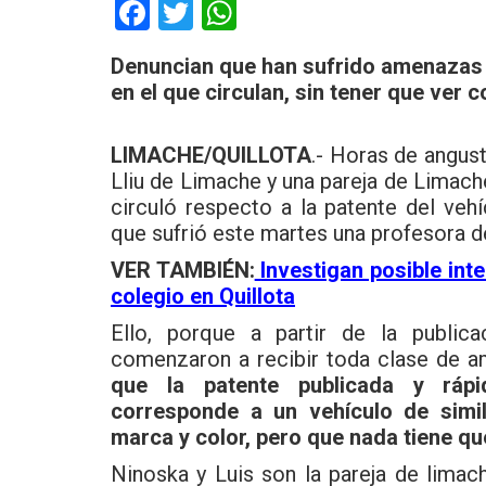
F
T
W
a
wi
h
Denuncian que han sufrido amenazas 
ce
tt
at
en el que circulan, sin tener que ver 
b
er
s
o
A
LIMACHE/QUILLOTA
.- Horas de angust
o
p
Lliu de Limache y una pareja de Limach
circuló respecto a la patente del veh
k
p
que sufrió este martes una profesora de
VER TAMBIÉN:
Investigan posible int
colegio en Quillota
Ello, porque a partir de la publica
comenzaron a recibir toda clase de a
que la patente publicada y ráp
corresponde a un vehículo de simil
marca y color, pero que nada tiene qu
Ninoska y Luis son la pareja de limach