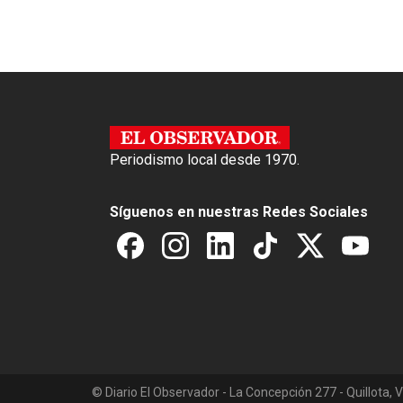
o
p
k
p
Periodismo local desde 1970.
Síguenos en nuestras Redes Sociales
© Diario El Observador - La Concepción 277 - Quillota, V