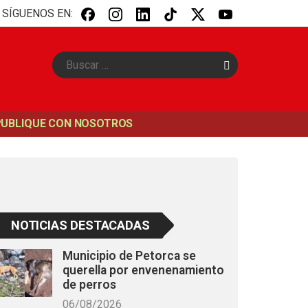
SÍGUENOS EN:
B
u
s
c
a
PUBLIQUE CON NOSOTROS
r
NOTICIAS DESTACADAS
Municipio de Petorca se
querella por envenenamiento
de perros
06/08/2026