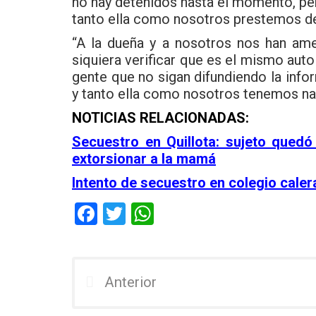
no hay detenidos hasta el momento, per
tanto ella como nosotros prestemos de
“A la dueña y a nosotros nos han am
siquiera verificar que es el mismo aut
gente que no sigan difundiendo la info
y tanto ella como nosotros tenemos nad
NOTICIAS RELACIONADAS:
Secuestro en Quillota: sujeto quedó
extorsionar a la mamá
Intento de secuestro en colegio cale
F
T
W
a
wi
h
ce
tt
at
b
er
s
Anterior
o
A