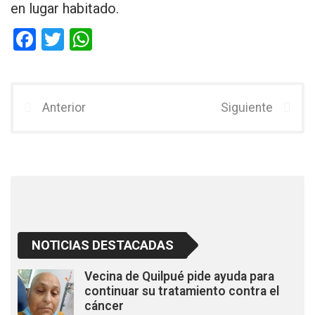
en lugar habitado.
F
T
W
a
wi
h
ce
tt
at
b
er
s
Anterior
Siguiente
o
A
o
p
k
p
NOTICIAS DESTACADAS
Vecina de Quilpué pide ayuda para
continuar su tratamiento contra el
cáncer