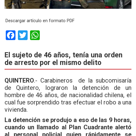
Descargar artículo en formato PDF
F
T
W
a
wi
h
ce
tt
at
El sujeto de 46 años, tenía una orden
de arresto por el mismo delito
b
er
s
o
A
QUINTERO
.- Carabineros de la subcomisaría
o
p
de Quintero, lograron la detención de un
k
p
hombre de 46 años, de nacionalidad chilena, el
cual fue sorprendido tras efectuar el robo a una
vivienda.
La detención se produjo a eso de las 9 horas,
cuando un llamado al Plan Cuadrante alertó
al personal policial quien rápidamente se