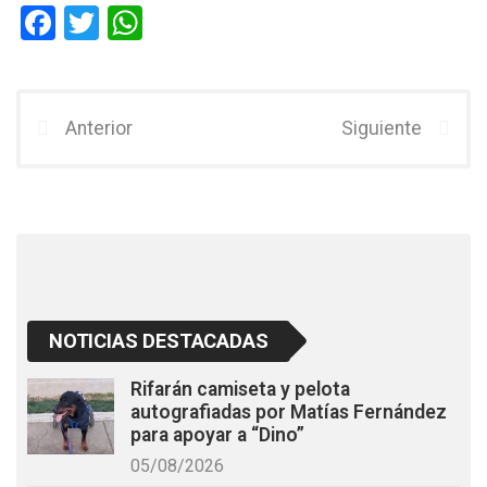
F
T
W
a
wi
h
ce
tt
at
b
er
s
Anterior
Siguiente
o
A
o
p
k
p
NOTICIAS DESTACADAS
Rifarán camiseta y pelota
autografiadas por Matías Fernández
para apoyar a “Dino”
05/08/2026