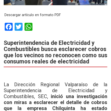
Descargar artículo en formato PDF
F
T
W
a
wi
h
ce
tt
at
Superintendencia de Electricidad y
Combustibles busca esclarecer cobros
b
er
s
que los vecinos no reconocen como sus
o
A
consumos reales de electricidad
o
p
k
p
La Dirección Regional Valparaíso de la
Superintendencia de Electricidad y
Combustibles, SEC,
inició una investigación
con miras a esclarecer el detalle de cobros
que la empresa Chilquinta ha estado