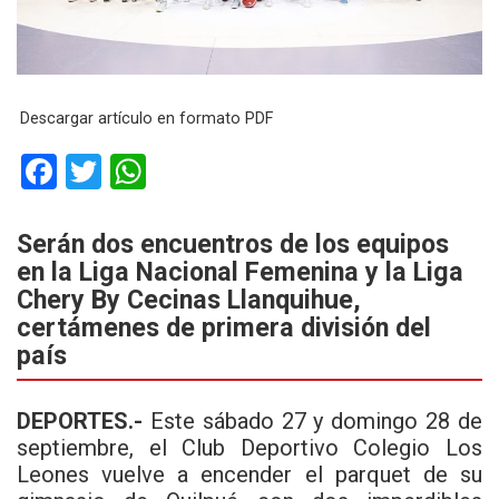
Descargar artículo en formato PDF
F
T
W
a
wi
h
ce
tt
at
Serán dos encuentros de los equipos
en la
Liga Nacional Femenina
y la
Liga
b
er
s
Chery By Cecinas Llanquihue
,
o
A
certámenes de primera división del
o
p
país
k
p
DEPORTES.-
Este sábado 27 y domingo 28 de
septiembre, el Club Deportivo Colegio Los
Leones vuelve a encender el parquet de su