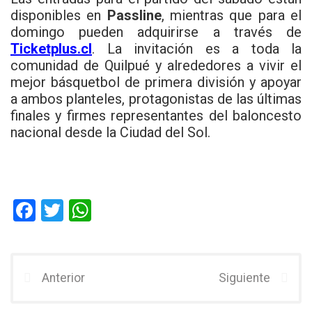
disponibles en
Passline
, mientras que para el
domingo pueden adquirirse a través de
Ticketplus.cl
. La invitación es a toda la
comunidad de Quilpué y alrededores a vivir el
mejor básquetbol de primera división y apoyar
a ambos planteles, protagonistas de las últimas
finales y firmes representantes del baloncesto
nacional desde la Ciudad del Sol.
F
T
W
a
wi
h
ce
tt
at
b
er
s
Anterior
Siguiente
o
A