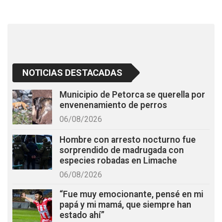
o
p
k
p
NOTICIAS DESTACADAS
Municipio de Petorca se querella por
envenenamiento de perros
06/08/2026
Hombre con arresto nocturno fue
sorprendido de madrugada con
especies robadas en Limache
06/08/2026
“Fue muy emocionante, pensé en mi
papá y mi mamá, que siempre han
estado ahí”