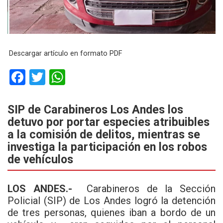
Descargar artículo en formato PDF
F
T
W
a
wi
h
ce
tt
at
SIP de Carabineros Los Andes los
detuvo por portar especies atribuibles
b
er
s
a la comisión de delitos, mientras se
o
A
investiga la participación en los robos
o
p
de vehículos
k
p
LOS ANDES.-
Carabineros de la Sección
Policial (SIP) de Los Andes logró la detención
de tres personas, quienes iban a bordo de un