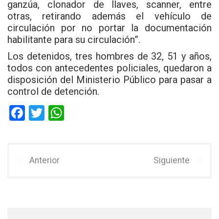
ganzúa, clonador de llaves, scanner, entre
otras, retirando además el vehículo de
circulación por no portar la documentación
habilitante para su circulación”.
Los detenidos, tres hombres de 32, 51 y años,
todos con antecedentes policiales, quedaron a
disposición del Ministerio Público para pasar a
control de detención.
F
T
W
a
wi
h
ce
tt
at
b
er
s
Anterior
Siguiente
o
A
o
p
k
p