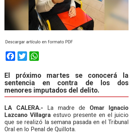
Descargar artículo en formato PDF
F
T
W
a
wi
h
ce
tt
at
El próximo martes se conocerá la
sentencia en contra de los dos
b
er
s
menores imputados del delito.
o
A
o
p
LA CALERA.-
La madre de
Omar Ignacio
k
p
Lazcano Villagra
estuvo presente en el juicio
que se realizó la semana pasada en el Tribunal
Oral en lo Penal de Quillota.