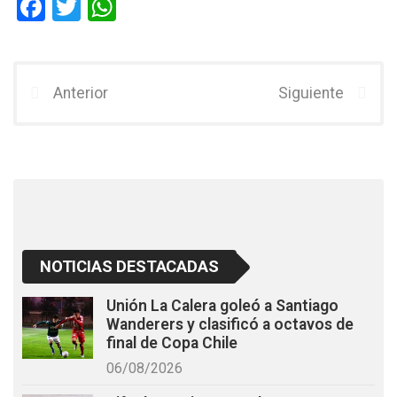
F
T
W
a
wi
h
ce
tt
at
b
er
s
Anterior
Siguiente
o
A
o
p
k
p
NOTICIAS DESTACADAS
Unión La Calera goleó a Santiago
Wanderers y clasificó a octavos de
final de Copa Chile
06/08/2026